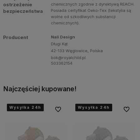
ostrzeżenie
chemicznych zgodnie z dyrektywą REACH.
Posiada certyfikat Oeko-Tex (tekstylia są
bezpieczeństwa
wolne od szkodliwych substancji
chemicznych).
Producent
Nali Design
Długi Kąt
42-133 Węglowice, Polska
bok@royalchild.pl
503362154
Najczęściej kupowane!
Wysyłka 24h
Wysyłka 24h
Wysyłka 24h
Wysyłka 24h
Wysyłka 24h
Wysyłka 24h
Wysyłka 24h
Wysyłka 24h
Wysyłka 24h
Wysyłka 24h
Wysyłka 24h
Wysyłka 24h
Wysyłka 24h
Wysyłka 24h
Wysyłka 24h
Wysyłka 24h
Wysyłka 24h
Wysyłka 24h
Wysyłka 24h
Wysyłka 24h
bionych
Do ulubionych
Do ulubi