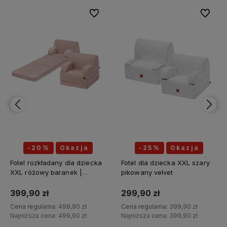
bionych
Do ulubionych
Do ulubi
-20%
Okazja
-25%
Okazja
Fotel rozkładany dla dziecka
Fotel dla dziecka XXL szary
XXL różowy baranek |
pikowany velvet
BOUCLE
399,90 zł
299,90 zł
Cena regularna:
499,90 zł
Cena regularna:
399,90 zł
Najniższa cena:
499,90 zł
Najniższa cena:
399,90 zł