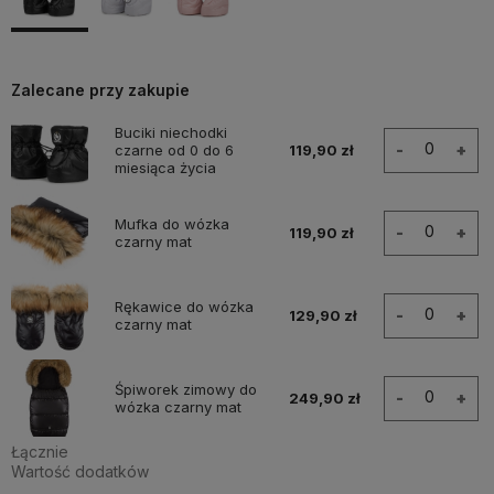
Zalecane przy zakupie
Buciki niechodki
-
+
czarne od 0 do 6
119,90 zł
miesiąca życia
Mufka do wózka
-
+
119,90 zł
czarny mat
Rękawice do wózka
-
+
129,90 zł
czarny mat
Śpiworek zimowy do
-
+
249,90 zł
wózka czarny mat
Łącznie
Wartość dodatków