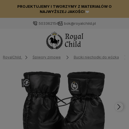
PROJEKTUJEMY I TWORZYMY Z MATERIAŁÓW O
NAJWYŻSZEJ JAKOŚCI
❤️
503362154
bok@royalchild.pl
RoyalChild
Śpiwory zimowe
Buciki niechodki do wózka