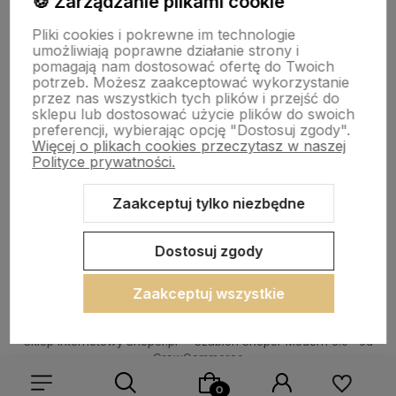
🍪 Zarządzanie plikami cookie
Pliki cookies i pokrewne im technologie
polityce prywatności
umożliwiają poprawne działanie strony i
pomagają nam dostosować ofertę do Twoich
potrzeb. Możesz zaakceptować wykorzystanie
przez nas wszystkich tych plików i przejść do
sklepu lub dostosować użycie plików do swoich
preferencji, wybierając opcję "Dostosuj zgody".
POMOC
Więcej o plikach cookies przeczytasz w naszej
Polityce prywatności.
MOJE KONTO
Zaakceptuj tylko niezbędne
PŁATNOŚCI I DOSTAWA
Dostosuj zgody
O NAS
Zaakceptuj wszystkie
Sklep internetowy Shoper.pl
Szablon Shoper Modern 3.0™
od
GrowCommerce