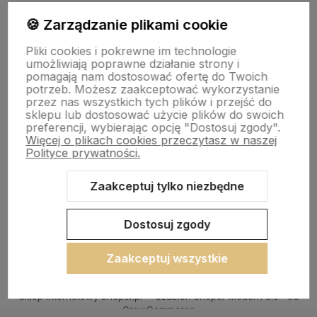
Obserwuj nas na
🍪 Zarządzanie plikami cookie
Pliki cookies i pokrewne im technologie
polityce prywatności
umożliwiają poprawne działanie strony i
pomagają nam dostosować ofertę do Twoich
potrzeb. Możesz zaakceptować wykorzystanie
przez nas wszystkich tych plików i przejść do
sklepu lub dostosować użycie plików do swoich
preferencji, wybierając opcję "Dostosuj zgody".
POMOC
Więcej o plikach cookies przeczytasz w naszej
Polityce prywatności.
MOJE KONTO
Zaakceptuj tylko niezbędne
PŁATNOŚCI I DOSTAWA
Dostosuj zgody
O NAS
Zaakceptuj wszystkie
Sklep internetowy Shoper.pl
Szablon Shoper Modern 3.0™
od
GrowCommerce