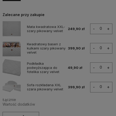
Zalecane przy zakupie
Mata kwadratowa XXL-
-
+
249,90 zł
szary pikowany velvet
Kwadratowy basen z
-
+
kulkami szary pikowany
399,90 zł
velvet
Podkładka
-
+
podwyższająca do
49,90 zł
fotelika szary velvet
Sofa rozkładana XXL
-
+
399,90 zł
szara pikowany velvet
Łącznie
Wartość dodatków