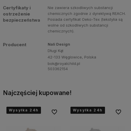
Certyfikaty i
Nie zawiera szkodliwych substancji
ostrzeżenie
chemicznych zgodnie z dyrektywą REACH.
Posiada certyfikat Oeko-Tex (tekstylia są
bezpieczeństwa
wolne od szkodliwych substancji
chemicznych).
Producent
Nali Design
Długi Kąt
42-133 Węglowice, Polska
bok@royalchild.pl
503362154
Najczęściej kupowane!
Wysyłka 24h
Wysyłka 24h
Wysyłka 24h
Wysyłka 24h
Wysyłka 24h
Wysyłka 24h
Wysyłka 24h
Wysyłka 24h
Wysyłka 24h
Wysyłka 24h
Wysyłka 24h
Wysyłka 24h
Wysyłka 24h
Wysyłka 24h
Wysyłka 24h
Wysyłka 24h
bionych
Do ulubionych
Do ulubi