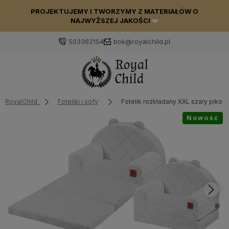
PROJEKTUJEMY I TWORZYMY Z MATERIAŁÓW O
NAJWYŻSZEJ JAKOŚCI
❤️
503362154
bok@royalchild.pl
RoyalChild
Foteliki i sofy
Fotelik rozkładany XXL szary pikow
Nowość