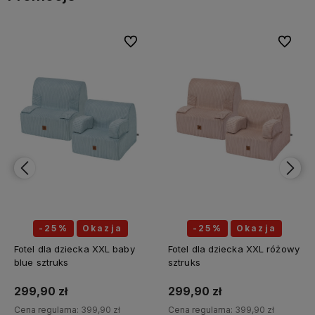
bionych
Do ulubionych
Do ulubi
-25%
Okazja
-25%
Okazja
Fotel dla dziecka XXL baby
Fotel dla dziecka XXL różowy
blue sztruks
sztruks
299,90 zł
299,90 zł
Cena regularna:
399,90 zł
Cena regularna:
399,90 zł