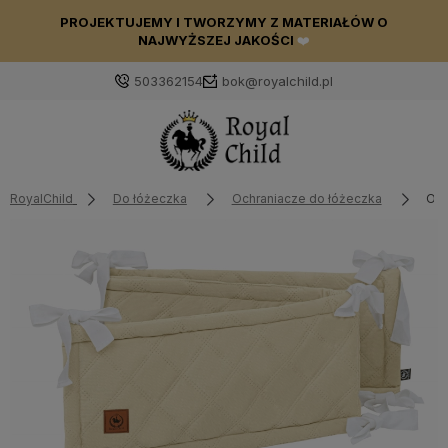
PROJEKTUJEMY I TWORZYMY Z MATERIAŁÓW O
NAJWYŻSZEJ JAKOŚCI
❤️
503362154
bok@royalchild.pl
RoyalChild
Do łóżeczka
Ochraniacze do łóżeczka
Och