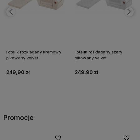
Fotelik rozkładany kremowy
Fotelik rozkładany szary
pikowany velvet
pikowany velvet
249,90 zł
249,90 zł
Do koszyka
Do koszyka
Promocje
bionych
Do ulubionych
Do ulubi