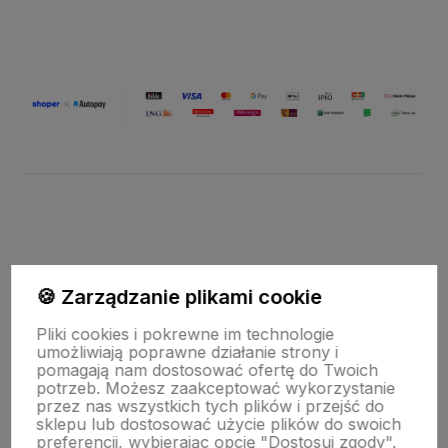
Do koszyka
Do koszyka
Zapisz się na nasz newsletter – Wpisz adres e-mail
🍪 Zarządzanie plikami cookie
Pliki cookies i pokrewne im technologie
umożliwiają poprawne działanie strony i
pomagają nam dostosować ofertę do Twoich
potrzeb. Możesz zaakceptować wykorzystanie
Obserwuj nas na
przez nas wszystkich tych plików i przejść do
sklepu lub dostosować użycie plików do swoich
preferencji, wybierając opcję "Dostosuj zgody".