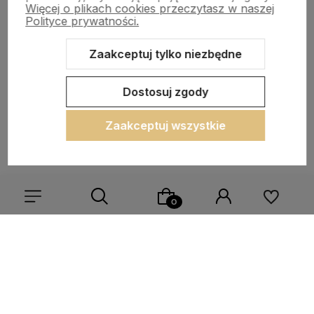
polityce prywatności
Więcej o plikach cookies przeczytasz w naszej
Polityce prywatności.
Zaakceptuj tylko niezbędne
POMOC
Dostosuj zgody
MOJE KONTO
Zaakceptuj wszystkie
PŁATNOŚCI I DOSTAWA
O NAS
Sklep internetowy Shoper.pl
Szablon Shoper Modern 3.0™
od
Wybierz coś dla siebie z naszej aktualnej oferty lub zaloguj
GrowCommerce
się, aby przywrócić dodane produkty do listy z poprzedniej
sesji.