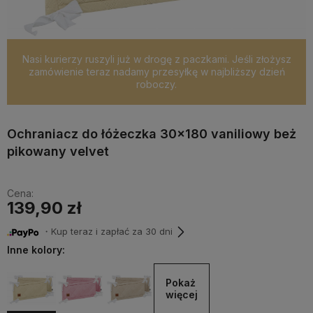
Nasi kurierzy ruszyli już w drogę z paczkami. Jeśli złożysz
zamówienie teraz nadamy przesyłkę w najbliższy dzień
roboczy.
Ochraniacz do łóżeczka 30x180 vaniliowy beż
pikowany velvet
Cena:
139,90 zł
・Kup teraz i zapłać za 30 dni
Inne kolory:
Pokaż 
więcej